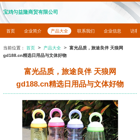
宝鸡匀益隆商贸有限公司
首页
企业简介
产品大全
联系我们
企业信息
访客
>
>
当前位置：
首页
产品大全
富光品质，旅途良伴 天狼网
gd188.cn精选日用品与文体好物
富光品质，旅途良伴 天狼网
gd188.cn精选日用品与文体好物