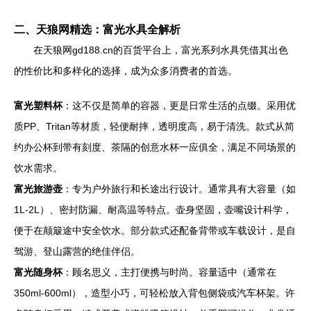
二、天狼网精选：富光水具全解析
在天狼网gd188.cn的百货平台上，富光系列水具凭借其出色
的性价比和多样化的选择，成为众多消费者的首选。
富光塑料杯
：这不仅是简单的容器，更是日常生活的点缀。采用优
质PP、Tritan等材质，轻便耐摔，透明度高，易于清洗。款式从简
约办公杯到带有刻度、茶隔的创意水杯一应俱全，满足不同场景的
饮水需求。
富光旅游壶
：专为户外旅行和长途出行设计。通常具有大容量（如
1L-2L）、密封防漏、耐高温等特点。壶身坚固，壶嘴设计科学，
便于在颠簸途中安全饮水。部分款式还配备背带或车载设计，是自
驾游、登山露营的绝佳伴侣。
富光随身杯
：顾名思义，主打便携与时尚。容量适中（通常在
350ml-600ml），造型小巧，可轻松放入背包侧袋或汽车杯架。许