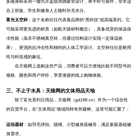
多随身杯采用一键式开盖或弹跳吸管设计，单手即可操作，非常适
合上班族、学生和健身人士随时补充水分。
富光太空杯
：这个名称往往代表着品牌的“黑科技”或高端系列。它
可能采用更先进的材质（如航天级材料概念），具备优异的保温保
冷性能（虽非不锈钢真空杯，但通过结构设计实现一定保温效
果）、更强的抗冲击性和独特的人体工学设计。太空杯往往是耐用
性与科技感的象征。
在天狼网上选购这些产品，消费者可以方便地比较不同型号的
规格、颜色和用户评价，享受便捷的线上购物体验。
三、不止于水具：天狼网的文体用品天地
除了富光系列日用品，天狼网（gd188.cn）作为一个综合性
的百货平台，在“文体用品”领域同样有所建树。这里可能汇聚了：
运动器材
：如羽毛球拍、跳绳、小型健身器械等，满足家庭基础健
身需求。