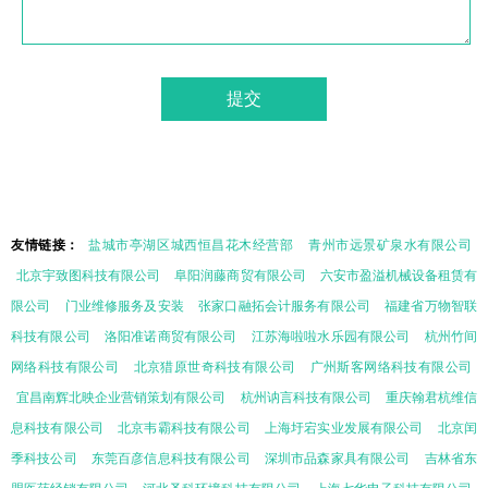
友情链接：
盐城市亭湖区城西恒昌花木经营部
青州市远景矿泉水有限公司
北京宇致图科技有限公司
阜阳润藤商贸有限公司
六安市盈溢机械设备租赁有
限公司
门业维修服务及安装
张家口融拓会计服务有限公司
福建省万物智联
科技有限公司
洛阳准诺商贸有限公司
江苏海啦啦水乐园有限公司
杭州竹间
网络科技有限公司
北京猎原世奇科技有限公司
广州斯客网络科技有限公司
宜昌南辉北映企业营销策划有限公司
杭州讷言科技有限公司
重庆翰君杭维信
息科技有限公司
北京韦霸科技有限公司
上海圩宕实业发展有限公司
北京闰
季科技公司
东莞百彦信息科技有限公司
深圳市品森家具有限公司
吉林省东