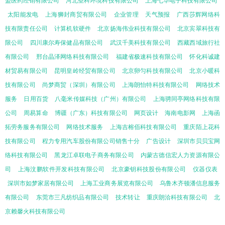
盟医药经销有限公司
河北圣科环境科技有限公司
上海七华电子科技有限公司
太阳能发电
上海狮封商贸有限公司
企业管理
天气预报
广西莎辉网络科
技有限责任公司
计算机软硬件
北京扬海伟业科技有限公司
北京宾翠科技有
限公司
四川康尔寿保健品有限公司
武汉千美科技有限公司
西藏西域旅行社
有限公司
邢台晶泽网络科技有限公司
福建省极速科技有限公司
怀化科诚建
材贸易有限公司
昆明皇岭经贸有限公司
北京卵匀科技有限公司
北京小暖科
技有限公司
尚梦商贸（深圳）有限公司
上海朗怡特科技有限公司
网络技术
服务
日用百货
八毫米传媒科技（广州）有限公司
上海骋同亭网络科技有限
公司
周易算命
博疆（广东）科技有限公司
网页设计
海南电影网
上海函
拓劳务服务有限公司
网络技术服务
上海吉榕佰科技有限公司
重庆陌上花科
技有限公司
程力专用汽车股份有限公司销售十分
广告设计
深圳市贝贝宝网
络科技有限公司
黑龙江卓联电子商务有限公司
内蒙古德信宏人力资源有限公
司
上海汶鹏软件开发科技有限公司
北京豪钥科技股份有限公司
仪器仪表
深圳市如梦家居有限公司
上海工业商务展览有限公司
乌鲁木齐顿潘信息服务
有限公司
东莞市三凡纺织品有限公司
技术转让
重庆朗洽科技有限公司
北
京赖馨火科技有限公司